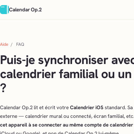
Calendar Op.2
Aide
/
FAQ
Puis-je synchroniser ave
calendrier familial ou un
?
Calendar Op.2 lit et écrit votre
Calendrier iOS
standard. Sa 
externe — calendrier mural ou connecté, écran familial, et
cet appareil à se connecter au même compte de calendrier
iCloud ou Google), et non de Calendar Op.2 lui-même.